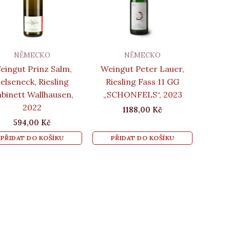
NĚMECKO
NĚMECKO
eingut Prinz Salm,
Weingut Peter Lauer,
elseneck, Riesling
Riesling Fass 11 GG
binett Wallhausen,
„SCHONFELS“, 2023
2022
1188,00
Kč
594,00
Kč
PŘIDAT DO KOŠÍKU
PŘIDAT DO KOŠÍKU