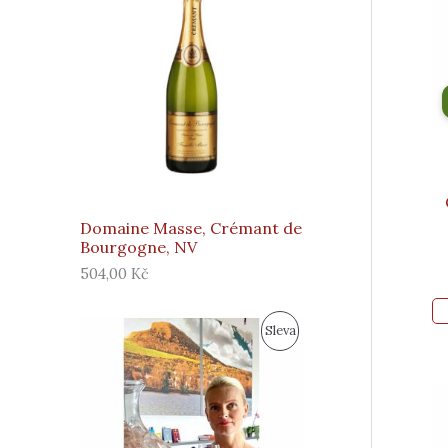
Domaine Masse, Crémant de
Bourgogne, NV
504,00
Kč
P
A
P
Sleva
ů
k
v
t
R
o
u
d
á
O
n
l
í
n
D