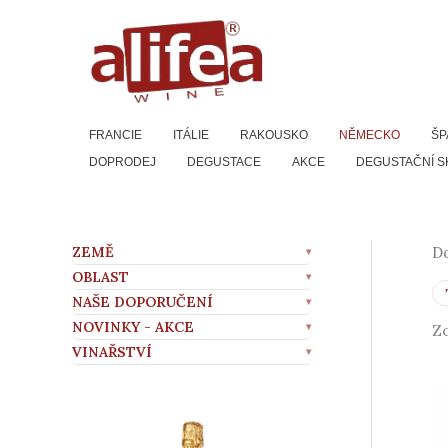
Přeskočit
na
obsah
FRANCIE
ITÁLIE
RAKOUSKO
NĚMECKO
ŠP
DOPRODEJ
DEGUSTACE
AKCE
DEGUSTAČNÍ S
ZEMĚ
D
OBLAST
NAŠE DOPORUČENÍ
NOVINKY - AKCE
Zo
VINAŘSTVÍ