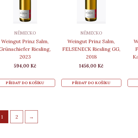
NĚMECKO
NĚMECKO
Weingut Prinz Salm,
Weingut Prinz Salm,
W
Grünschiefer Riesling,
FELSENECK Riesling GG,
F
2023
2018
Ka
594,00
Kč
1456,00
Kč
PŘIDAT DO KOŠÍKU
PŘIDAT DO KOŠÍKU
1
2
→