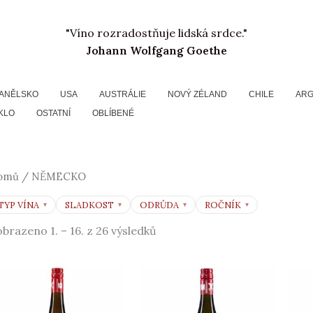
Seřazeno
od
nejnovějších
"Víno rozradostňuje lidská srdce."
Johann Wolfgang Goethe
ANĚLSKO
USA
AUSTRÁLIE
NOVÝ ZÉLAND
CHILE
ARG
KLO
OSTATNÍ
OBLÍBENÉ
omů
/ NĚMECKO
TYP VÍNA
SLADKOST
ODRŮDA
ROČNÍK
brazeno 1. – 16. z 26 výsledků