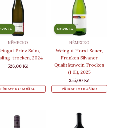
OVINKA
NOVINKA
NĚMECKO
NĚMECKO
eingut Prinz Salm,
Weingut Horst Sauer,
sling-trocken, 2024
Franken Silvaner
Qualitätswein Trocken
526,00
Kč
(1,0l), 2025
355,00
Kč
PŘIDAT DO KOŠÍKU
PŘIDAT DO KOŠÍKU