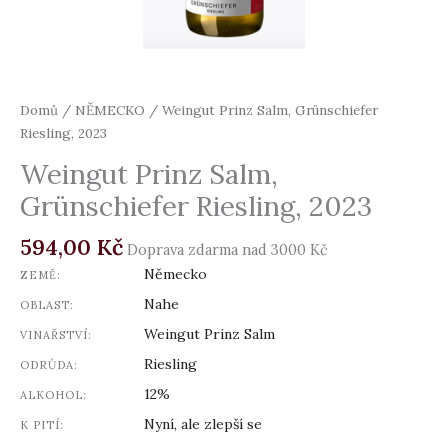
Domů
/
NĚMECKO
/ Weingut Prinz Salm, Grünschiefer
Riesling, 2023
Weingut Prinz Salm,
Grünschiefer Riesling, 2023
594,00
Kč
Doprava zdarma nad 3000 Kč
Německo
ZEMĚ:
Nahe
OBLAST:
Weingut Prinz Salm
VINAŘSTVÍ:
Riesling
ODRŮDA:
12%
ALKOHOL:
Nyní, ale zlepší se
K PITÍ: