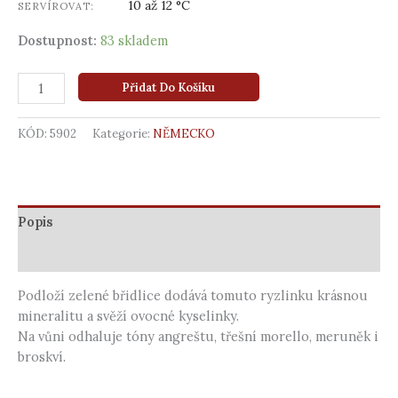
10 až 12 °C
SERVÍROVAT:
Dostupnost:
83 skladem
Přidat Do Košíku
KÓD:
5902
Kategorie:
NĚMECKO
Popis
Další informace
Podloží zelené břidlice dodává tomuto ryzlinku krásnou
mineralitu a svěží ovocné kyselinky.
Na vůni odhaluje tóny angreštu, třešní morello, meruněk i
broskví.