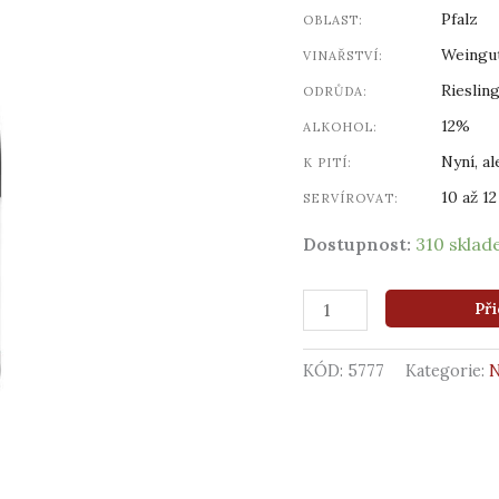
l),
Pfalz
OBLAST:
2023
Weingut
množství
VINAŘSTVÍ:
Rieslin
ODRŮDA:
12%
ALKOHOL:
Nyní, al
K PITÍ:
10 až 12
SERVÍROVAT:
Dostupnost:
310 skla
Při
KÓD:
5777
Kategorie: