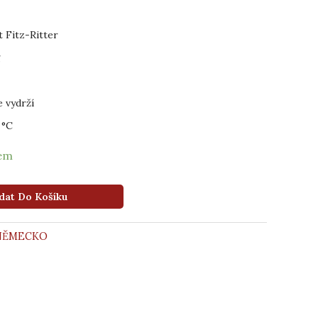
 Fitz-Ritter
g
e vydrží
 °C
dem
dat Do Košíku
NĚMECKO