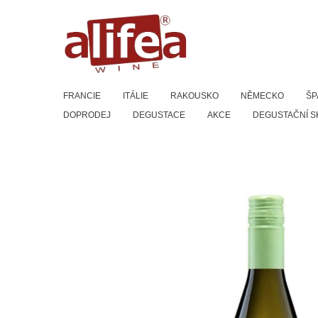
Přeskočit
na
obsah
FRANCIE
ITÁLIE
RAKOUSKO
NĚMECKO
ŠP
DOPRODEJ
DEGUSTACE
AKCE
DEGUSTAČNÍ S