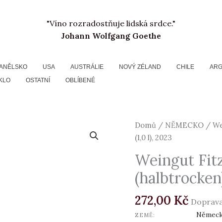
"Víno rozradostňuje lidská srdce."
Johann Wolfgang Goethe
ANĚLSKO
USA
AUSTRÁLIE
NOVÝ ZÉLAND
CHILE
ARG
KLO
OSTATNÍ
OBLÍBENÉ
Weingut
Domů
/
NĚMECKO
/ Wei
Fitz-
(1,0 l), 2023
Ritter,
Weingut Fitz
Riesling
(halbtrocken)
feinherb
(halbtrocken)
272,00
Kč
BIO
Doprava
(1,0
Němec
ZEMĚ: