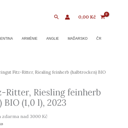
Hledat
0,00
Kč
ENTINA
ARMÉNIE
ANGLIE
MAĎARSKO
ČR
ngut Fitz-Ritter, Riesling feinherb (halbtrocken) BIO
-Ritter, Riesling feinherb
 BIO (1,0 l), 2023
 zdarma nad 3000 Kč
ko