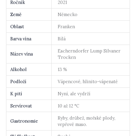
Ročník
2021
Země
Německo
Oblast
Franken
Barva vína
Bílá
Escherndorfer Lump Silvaner
Název vína
Trocken
Alkohol
13 %
Podloží
Vápencové, hlinito-vápenaté
K pití
Nyní, ale vydrží
Servírovat
10 až 12 °C
Ryby, drůbež, mořské plody,
Gastronomie
vepřové maso.