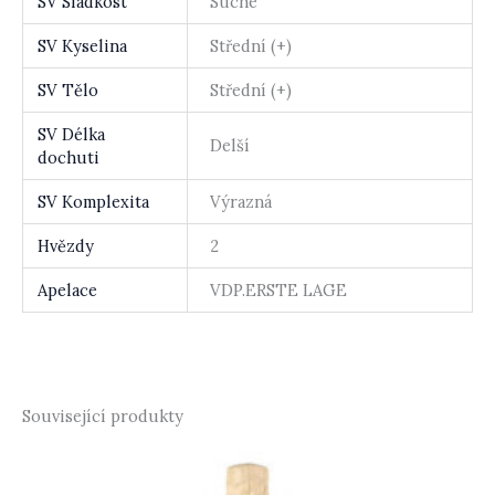
SV Sladkost
Suché
SV Kyselina
Střední (+)
SV Tělo
Střední (+)
SV Délka
Delší
dochuti
SV Komplexita
Výrazná
Hvězdy
2
Apelace
VDP.ERSTE LAGE
Související produkty