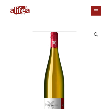
Přeskočit
na
obsah
Weingut
Prinz
Salm,
Riesling-
trocken,
2023
množství