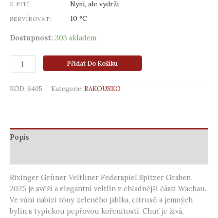
Nyní, ale vydrží
K PITÍ:
10 °C
SERVÍROVAT:
Dostupnost:
303 skladem
Přidat Do Košíku
KÓD:
6405
Kategorie:
RAKOUSKO
Popis
Další informace
Rixinger Grüner Veltliner Federspiel Spitzer Graben
2025 je svěží a elegantní veltlín z chladnější části Wachau.
Ve vůni nabízí tóny zeleného jablka, citrusů a jemných
bylin s typickou pepřovou kořenitostí. Chuť je živá,