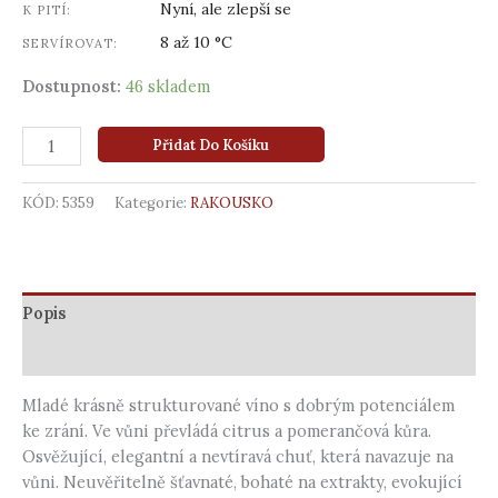
Nyní, ale zlepší se
K PITÍ:
8 až 10 °C
SERVÍROVAT:
Dostupnost:
46 skladem
Přidat Do Košíku
KÓD:
5359
Kategorie:
RAKOUSKO
Popis
Další informace
Mladé krásně strukturované víno s dobrým potenciálem
ke zrání. Ve vůni převládá citrus a pomerančová kůra.
Osvěžující, elegantní a nevtíravá chuť, která navazuje na
vůni. Neuvěřitelně šťavnaté, bohaté na extrakty, evokující