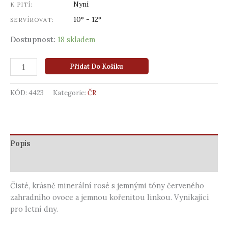
Nyní
K PITÍ:
10° - 12°
SERVÍROVAT:
Dostupnost:
18 skladem
Přidat Do Košíku
KÓD:
4423
Kategorie:
ČR
Popis
Další informace
Čisté, krásně minerální rosé s jemnými tóny červeného
zahradního ovoce a jemnou kořenitou linkou. Vynikající
pro letní dny.