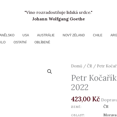
"Víno rozradostňuje lidská srdce."
Johann Wolfgang Goethe
ANĚLSKO
USA
AUSTRÁLIE
NOVÝ ZÉLAND
CHILE
ARG
KLO
OSTATNÍ
OBLÍBENÉ
Petr
Domů
/
ČR
/ Petr Kočaří
Kočařík,
Petr Kočařík
Pinot
2022
Gris,
zemské
423,00
Kč
víno,
Doprav
2022
ČR
ZEMĚ:
množství
Morava
OBLAST: