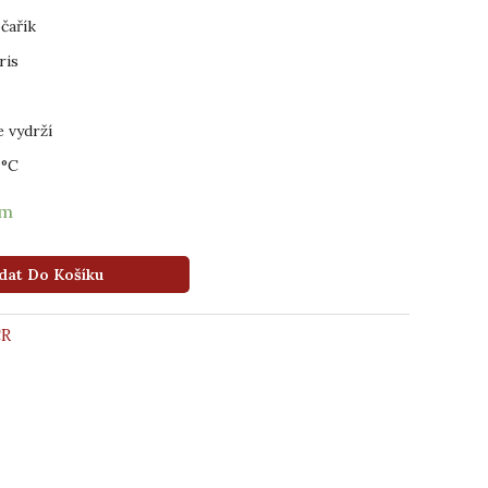
čařík
ris
e vydrží
 °C
em
dat Do Košíku
ČR