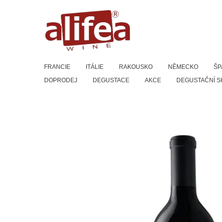
Přeskočit
na
obsah
FRANCIE
ITÁLIE
RAKOUSKO
NĚMECKO
ŠP
DOPRODEJ
DEGUSTACE
AKCE
DEGUSTAČNÍ S