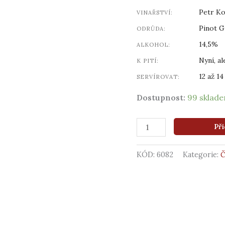
Petr Ko
VINAŘSTVÍ:
Pinot G
ODRŮDA:
14,5%
ALKOHOL:
Nyní, al
K PITÍ:
12 až 14
SERVÍROVAT:
Dostupnost:
99 sklad
Při
KÓD:
6082
Kategorie: