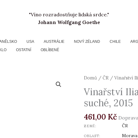
"Víno rozradostňuje lidská srdce."
Johann Wolfgang Goethe
ANĚLSKO
USA
AUSTRÁLIE
NOVÝ ZÉLAND
CHILE
ARG
KLO
OSTATNÍ
OBLÍBENÉ
Vinařství
Domů
/
ČR
/ Vinařství Il
Ilias,
Vinařství Ili
Pinot
suché, 2015
Noir,
pozdní
461,00
Kč
sběr,
Doprava
suché,
ČR
ZEMĚ:
2015
Morava
OBLAST: