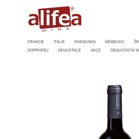
Přeskočit
na
obsah
FRANCIE
ITÁLIE
RAKOUSKO
NĚMECKO
ŠP
DOPRODEJ
DEGUSTACE
AKCE
DEGUSTAČNÍ S