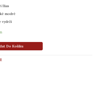
í Ilias
ské modré
e vydrží
em
dat Do Košíku
R