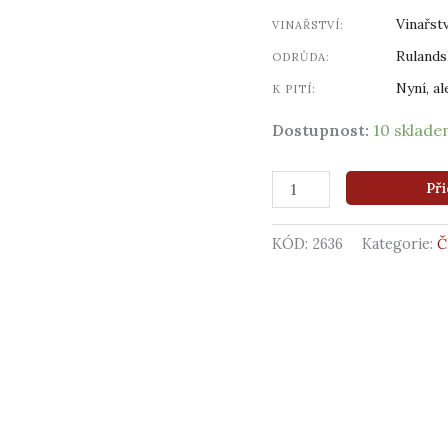
množství
Vinařstv
VINAŘSTVÍ:
Ruland
ODRŮDA:
Nyní, al
K PITÍ:
Dostupnost:
10 sklad
Při
KÓD:
2636
Kategorie:
Č