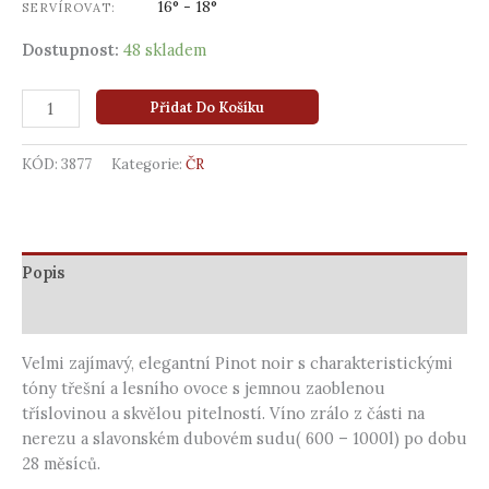
16° - 18°
SERVÍROVAT:
Dostupnost:
48 skladem
Přidat Do Košíku
KÓD:
3877
Kategorie:
ČR
Popis
Další informace
Velmi zajímavý, elegantní Pinot noir s charakteristickými
tóny třešní a lesního ovoce s jemnou zaoblenou
tříslovinou a skvělou pitelností. Víno zrálo z části na
nerezu a slavonském dubovém sudu( 600 – 1000l) po dobu
28 měsíců.