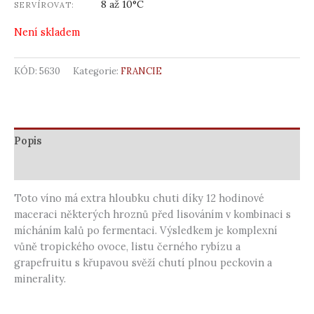
8 až 10°C
SERVÍROVAT:
Není skladem
KÓD:
5630
Kategorie:
FRANCIE
Popis
Další informace
Toto víno má extra hloubku chuti díky 12 hodinové
maceraci některých hroznů před lisováním v kombinaci s
mícháním kalů po fermentaci. Výsledkem je komplexní
vůně tropického ovoce, listu černého rybízu a
grapefruitu s křupavou svěží chutí plnou peckovin a
minerality.