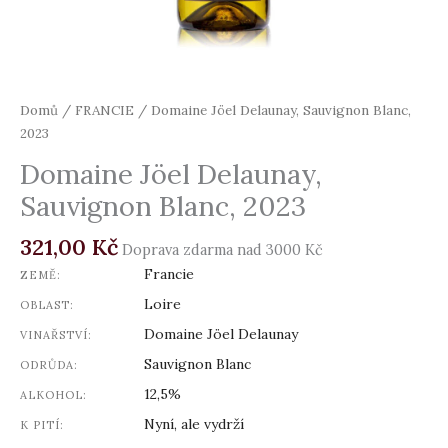
Domů
/
FRANCIE
/ Domaine Jöel Delaunay, Sauvignon Blanc,
2023
Domaine Jöel Delaunay,
Sauvignon Blanc, 2023
321,00
Kč
Doprava zdarma nad 3000 Kč
Francie
ZEMĚ:
Loire
OBLAST:
Domaine Jöel Delaunay
VINAŘSTVÍ:
Sauvignon Blanc
ODRŮDA:
12,5%
ALKOHOL:
Nyní, ale vydrží
K PITÍ: