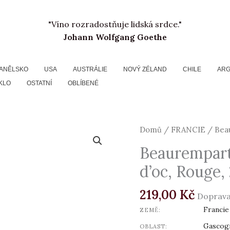
"Víno rozradostňuje lidská srdce."
Johann Wolfgang Goethe
ANĚLSKO
USA
AUSTRÁLIE
NOVÝ ZÉLAND
CHILE
ARG
KLO
OSTATNÍ
OBLÍBENÉ
Beaurempart,
Domů
/
FRANCIE
/ Beau
Grande
Beaurempart
Reserve
d’oc, Rouge,
Pays
d'oc,
219,00
Kč
Rouge,
Doprava
2023
Francie
ZEMĚ:
množství
Gascog
OBLAST: