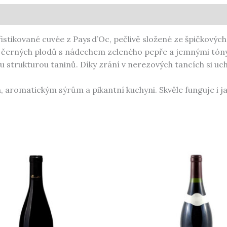
stikované cuvée z Pays d’Oc, pečlivě složené ze špičkový
erných plodů s nádechem zeleného pepře a jemnými tóny v
strukturou taninů. Díky zrání v nerezových tancích si uch
aromatickým sýrům a pikantní kuchyni. Skvěle funguje i ja