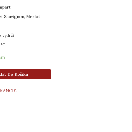
mpart
t Sauvignon, Merlot
e vydrží
 °C
dem
dat Do Košíku
FRANCIE