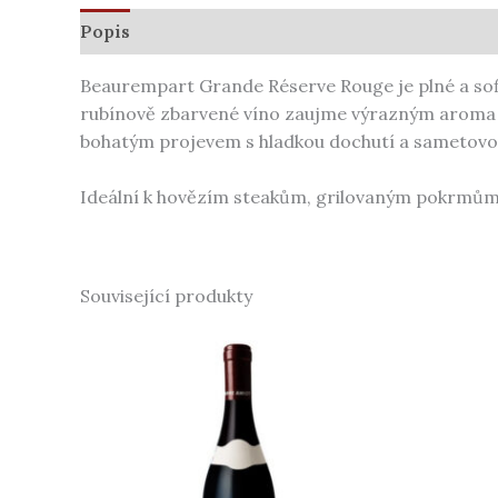
Popis
Další informace
Beaurempart Grande Réserve Rouge je plné a sofi
rubínově zbarvené víno zaujme výrazným aroma č
bohatým projevem s hladkou dochutí a sametovou 
Ideální k hovězím steakům, grilovaným pokrmům, 
Související produkty