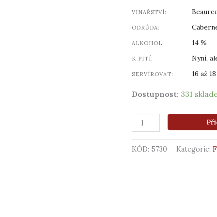
Beaure
VINAŘSTVÍ:
Caberne
ODRŮDA:
14 %
ALKOHOL:
Nyní, al
K PITÍ:
16 až 18
SERVÍROVAT:
Dostupnost:
331 skla
Při
KÓD:
5730
Kategorie: