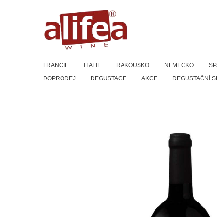
Přeskočit
na
obsah
FRANCIE
ITÁLIE
RAKOUSKO
NĚMECKO
ŠP
DOPRODEJ
DEGUSTACE
AKCE
DEGUSTAČNÍ S