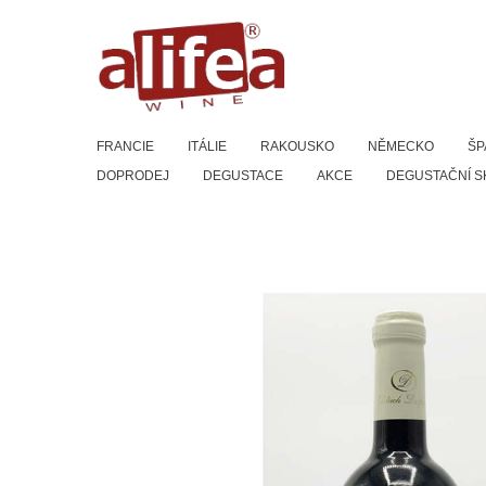
Přeskočit
na
obsah
FRANCIE
ITÁLIE
RAKOUSKO
NĚMECKO
ŠP
DOPRODEJ
DEGUSTACE
AKCE
DEGUSTAČNÍ S