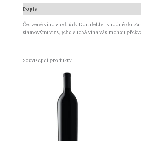
Popis
Další informace
Červené víno z odrůdy Dornfelder vhodné do gas
slámovými víny, jeho suchá vína vás mohou překv
Související produkty