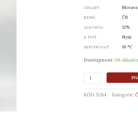
Morava
OBLAST:
ČR
ZEMĚ:
12%
ALKOHOL:
Nyní
K PITÍ:
16 °C
SERVÍROVAT:
Dostupnost:
68 sklad
Při
KÓD:
5264
Kategorie: