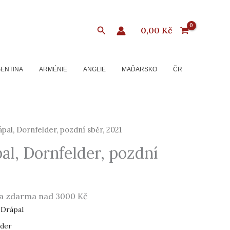
Hledat
0,00
Kč
ENTINA
ARMÉNIE
ANGLIE
MAĎARSKO
ČR
pal, Dornfelder, pozdní sběr, 2021
al, Dornfelder, pozdní
a zdarma nad 3000 Kč
 Drápal
lder