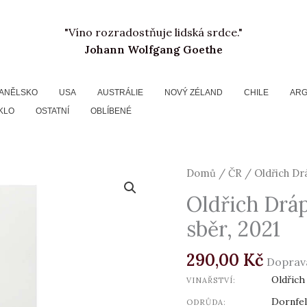
"Víno rozradostňuje lidská srdce."
Johann Wolfgang Goethe
ANĚLSKO
USA
AUSTRÁLIE
NOVÝ ZÉLAND
CHILE
ARG
KLO
OSTATNÍ
OBLÍBENÉ
Oldřich
Domů
/
ČR
/ Oldřich Drá
Drápal,
Oldřich Dráp
Dornfelder,
sběr, 2021
pozdní
sběr,
290,00
Kč
2021
Doprav
množství
Oldřich
VINAŘSTVÍ:
Dornfe
ODRŮDA: