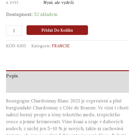
Nyní, ale vydrží
K PITÍ:
Dostupnost:
52 skladem
Přidat Do Košíku
KÓD:
6303
Kategorie:
FRANCIE
Popis
Další informace
Bourgogne Chardonnay Blanc 2023 je expresivní a plné
burgundské Chardonnay z Côte de Beaune. Ve vůni i chuti
nabízí hutný projev s tóny tekutého medu, tropického
ovoce a jemné krémovosti. Víno kvasí a zraje v dubových
sudech, z nichž jen 5–10 % je nových, takže si zachovává