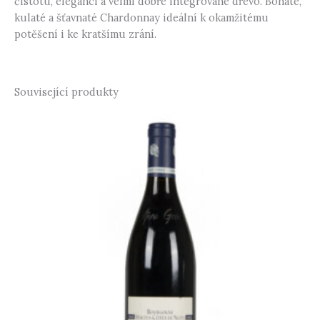
čistotu, eleganci a velmi dobře integrované dřevo. Bohaté,
kulaté a šťavnaté Chardonnay ideální k okamžitému
potěšení i ke kratšímu zrání.
Související produkty