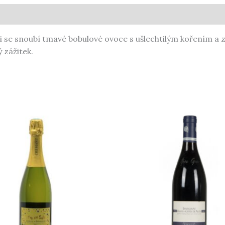
ti se snoubí tmavé bobulové ovoce s ušlechtilým kořením a 
 zážitek.