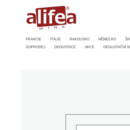
Přeskočit
na
obsah
FRANCIE
ITÁLIE
RAKOUSKO
NĚMECKO
ŠP
DOPRODEJ
DEGUSTACE
AKCE
DEGUSTAČNÍ S