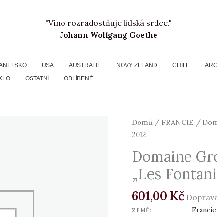
"Víno rozradostňuje lidská srdce."
Johann Wolfgang Goethe
ANĚLSKO
USA
AUSTRÁLIE
NOVÝ ZÉLAND
CHILE
ARG
KLO
OSTATNÍ
OBLÍBENÉ
Domaine
Domů
/
FRANCIE
/ Doma
Gros-
2012
Tollot,
Domaine Gro
Minervois
„Les Fontanil
AOC
"Les
601,00
Kč
Fontanilles",
Doprava
2012
Francie
ZEMĚ: