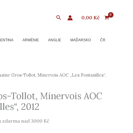
Hledat
0,00
Kč
ENTINA
ARMÉNIE
ANGLIE
MAĎARSKO
ČR
ine Gros-Tollot, Minervois AOC „Les Fontanilles“,
s-Tollot, Minervois AOC
les“, 2012
 zdarma nad 3000 Kč