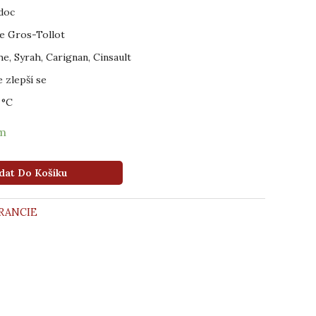
doc
e Gros-Tollot
e, Syrah, Carignan, Cinsault
e zlepší se
 °C
em
dat Do Košíku
RANCIE