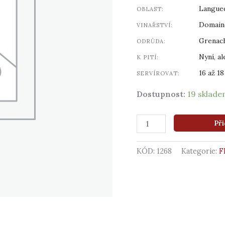
množství
Langue
OBLAST:
Domain
VINAŘSTVÍ:
Grenach
ODRŮDA:
Nyní, al
K PITÍ:
16 až 18
SERVÍROVAT:
Dostupnost:
19 sklad
Při
KÓD:
1268
Kategorie:
F