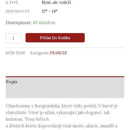
Nyní, ale vydrží
K PITÍ:
12° - 14°
SERVÍROVAT:
Dostupnost:
45 skladem
Přidat Do Košíku
KÓD:
5240
Kategorie:
FRANCIE
Popis
Další informace
Chardonnay z Burgundska, které vždy potěší. V barvě je
zlatožluté. Vůně je silná, vykazující jak eleganci, tak
kulatost. Tóny bílých
a žlutých květů doprovázejí vůni medu, akácie, mandlí a