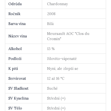
Odrůda
Chardonnay
Ročník
2008
Barva vína
Bílá
Meursault AOC "Clos du
Název vína
Cromin"
Alkohol
13 %
Podloží
Jílovito-vápenaté
K pití
Nyní, ale zlepší se
Servírovat
12 až 16 °C
SV Sladkost
Suché
SV Kyselina
Střední (+)
SV Tělo
Střední (+)