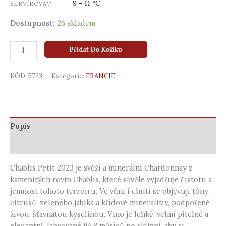
9 - 11 °C
SERVÍROVAT:
Dostupnost:
26 skladem
Přidat Do Košíku
KÓD:
5723
Kategorie:
FRANCIE
Popis
Další informace
Chablis Petit 2023 je svěží a minerální Chardonnay z
kamenitých rovin Chablis, které skvěle vyjadřuje čistotu a
jemnost tohoto terroiru. Ve vůni i chuti se objevují tóny
citrusů, zeleného jablka a křídové mineralitiy, podpořené
živou, šťavnatou kyselinou. Víno je lehké, velmi pitelné a
elegantní, lahvované již 8 měsíců po sklizni, aby si