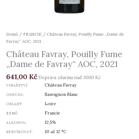
Domů
/
FRANCIE
/ Château Favray, Pouilly Fume „Dame de
Favray“ AOC, 2021
Château Favray, Pouilly Fume
„Dame de Favray“ AOC, 2021
641,00
Kč
Doprava zdarma nad 3000 Kč
Château Favray
VINAŘSTVÍ:
Sauvignon Blanc
ODRŮDA:
Loire
OBLAST:
Francie
ZEMĚ:
12,5%
ALKOHOL:
10 až 12 °C
SERVÍROVAT: