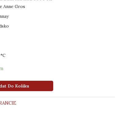
e Anne Gros
nnay
dsko
 °C
em
dat Do Košíku
RANCIE