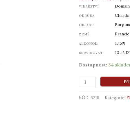
de
Domain
VINAŘSTVÍ:
Nuits
"Cuvée
Chardo
ODRŮDA:
Marine",
Burgun
OBLAST:
2023
Francie
ZEMĚ:
množství
13,5%
ALKOHOL:
10 až 12
SERVÍROVAT:
Dostupnost:
34 sklad
Při
KÓD:
6218
Kategorie:
F