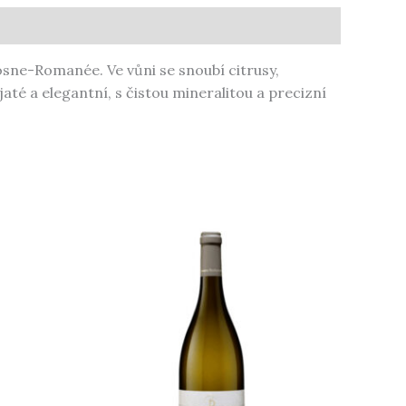
sne-Romanée. Ve vůni se snoubí citrusy,
até a elegantní, s čistou mineralitou a precizní