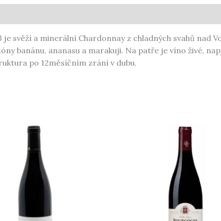
 je svěží a minerální Chardonnay z chladných svahů nad Vo
tóny banánu, ananasu a marakuji. Na patře je víno živé, napj
ruktura po 12měsíčním zrání v dubu.