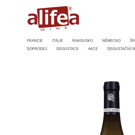
Přeskočit
na
obsah
FRANCIE
ITÁLIE
RAKOUSKO
NĚMECKO
ŠP
DOPRODEJ
DEGUSTACE
AKCE
DEGUSTAČNÍ S