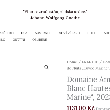
"Víno rozradostňuje lidská srdce."
Johann Wolfgang Goethe
ANĚLSKO
USA
AUSTRÁLIE
NOVÝ ZÉLAND
CHILE
ARG
KLO
OSTATNÍ
OBLÍBENÉ
Domaine
Domů
/
FRANCIE
/ Doma
Anne
de Nuits „Cuvée Marine“,
Gros,
Domaine An
Bourgogne
Blanc Haute
AOC
Blanc
Marine“, 202
Hautes
Cotes
1131,00
Kč
Doprav