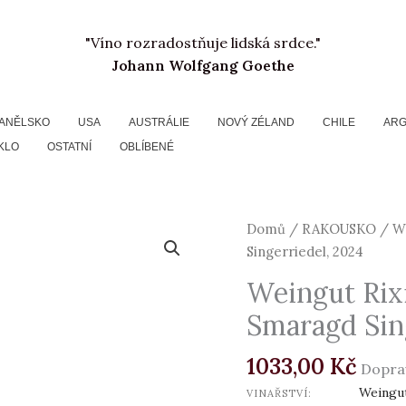
"Víno rozradostňuje lidská srdce."
Johann Wolfgang Goethe
ANĚLSKO
USA
AUSTRÁLIE
NOVÝ ZÉLAND
CHILE
ARG
KLO
OSTATNÍ
OBLÍBENÉ
Weingut
Domů
/
RAKOUSKO
/ We
Rixinger,
Singerriedel, 2024
Grüner
Weingut Rixi
Veltliner
Smaragd Sin
Smaragd
Singerriedel,
1033,00
Kč
2024
Dopra
množství
Weingut
VINAŘSTVÍ: