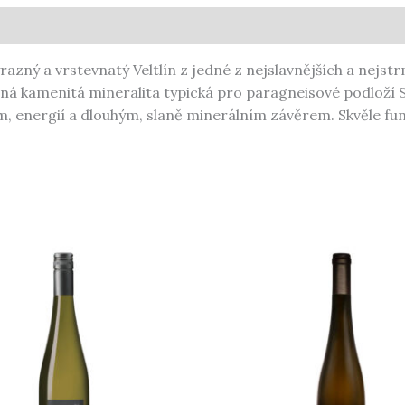
razný a vrstevnatý Veltlín z jedné z nejslavnějších a nejs
sná kamenitá mineralita typická pro paragneisové podloží 
 energií a dlouhým, slaně minerálním závěrem. Skvěle fungu