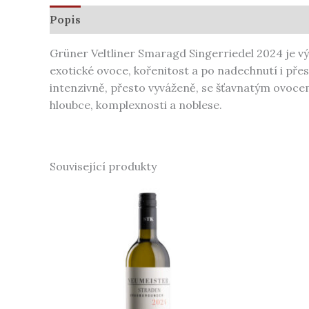
Popis
Další informace
Grüner Veltliner Smaragd Singerriedel 2024 je vý
exotické ovoce, kořenitost a po nadechnutí i pře
intenzivně, přesto vyváženě, se šťavnatým ovocem,
hloubce, komplexnosti a noblese.
Související produkty