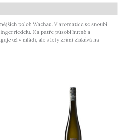
trmějších poloh Wachau. V aromatice se snoubí
Singerriedelu. Na patře působí hutně a
je už v mládí, ale s lety zrání získává na