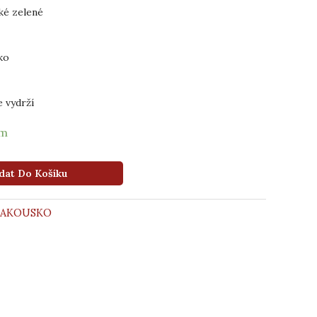
ské zelené
ko
e vydrží
em
dat Do Košíku
RAKOUSKO