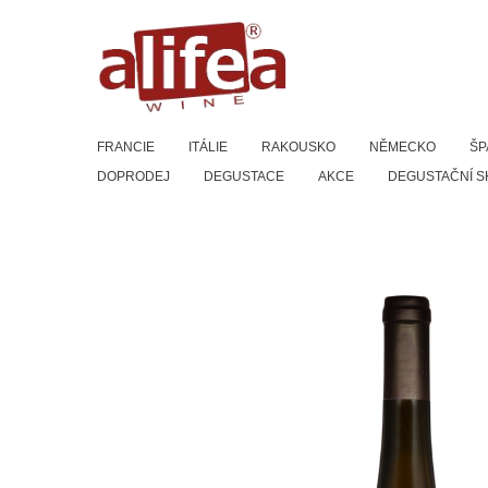
Přeskočit
na
obsah
FRANCIE
ITÁLIE
RAKOUSKO
NĚMECKO
ŠP
DOPRODEJ
DEGUSTACE
AKCE
DEGUSTAČNÍ S