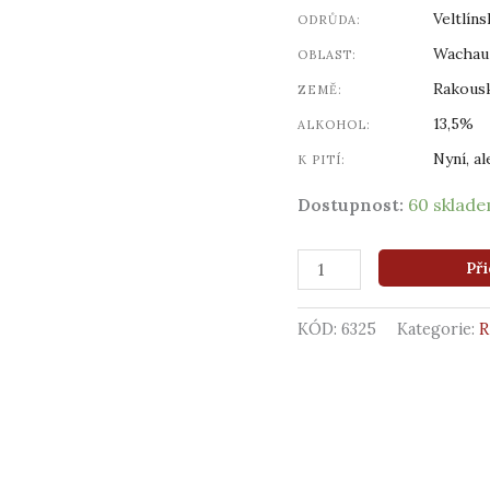
Veltlín
ODRŮDA:
Wachau
OBLAST:
Rakous
ZEMĚ:
13,5%
ALKOHOL:
Nyní, al
K PITÍ:
Dostupnost:
60 sklad
Při
KÓD:
6325
Kategorie: