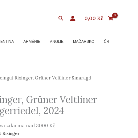
Hledat
0,00
Kč
ENTINA
ARMÉNIE
ANGLIE
MAĎARSKO
ČR
ingut Rixinger, Grüner Veltliner Smaragd
nger, Grüner Veltliner
gerriedel, 2024
va zdarma nad 3000 Kč
 Rixinger