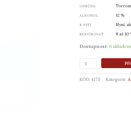
Torron
ODRŮDA:
12 %
ALKOHOL:
Nyní, al
K PITÍ:
8 až 10 
SERVÍROVAT:
Dostupnost:
6 sklade
Při
KÓD:
4175
Kategorie:
A