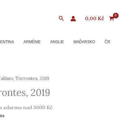
Hledat
0,00
Kč
ENTINA
ARMÉNIE
ANGLIE
MAĎARSKO
ČR
allisto, Torrontes, 2019
rontes, 2019
a zdarma nad 3000 Kč
na