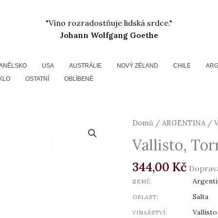
"Víno rozradostňuje lidská srdce."
Johann Wolfgang Goethe
ANĚLSKO
USA
AUSTRÁLIE
NOVÝ ZÉLAND
CHILE
ARG
KLO
OSTATNÍ
OBLÍBENÉ
Vallisto,
Domů
/
ARGENTINA
/ V
Torrontes,
Vallisto, Tor
2019
množství
344,00
Kč
Doprav
Argenti
ZEMĚ:
Salta
OBLAST:
Vallisto
VINAŘSTVÍ: