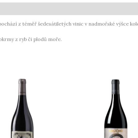
 pochází z téměř šedesátiletých vinic v nadmořské výšce k
krmy z ryb či plodů moře.