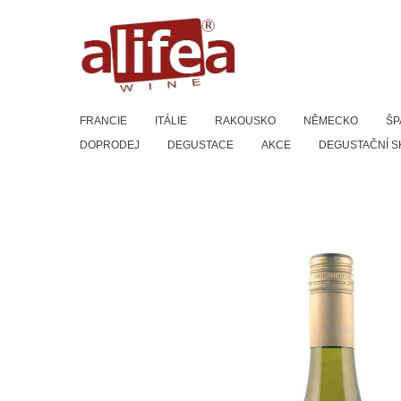
Přeskočit
na
obsah
FRANCIE
ITÁLIE
RAKOUSKO
NĚMECKO
ŠP
DOPRODEJ
DEGUSTACE
AKCE
DEGUSTAČNÍ S