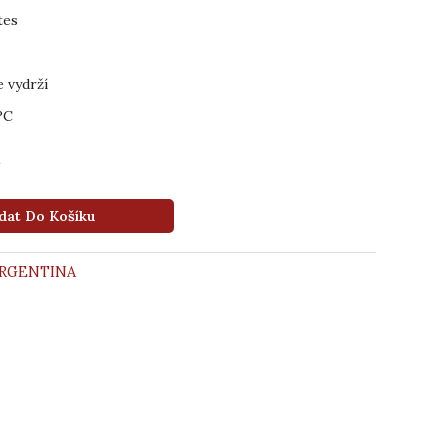
tes
e vydrží
°C
m
dat Do Košíku
RGENTINA