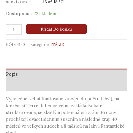
16 až 18 °C
SERVÍROVAT:
Dostupnost:
22 skladem
Přidat Do Košíku
KÓD:
4120
Kategorie:
ITÁLIE
Popis
Další informace
Výjimečné, velmi limitované víno(co do počtu lahví), na
kterém si Terre di Leone velmi zakládá. Bohaté,
strukturované, se skvělým potenciálem zrání. Hrozny
procházejí dvacetidenním sušením,a následně zrají 40
měsíců ve velkých sudech a 8 měsíců na lahvi. Fantastické
víno!