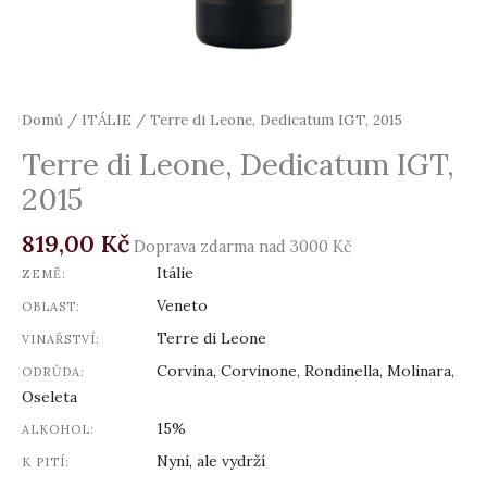
Domů
/
ITÁLIE
/ Terre di Leone, Dedicatum IGT, 2015
Terre di Leone, Dedicatum IGT,
2015
819,00
Kč
Doprava zdarma nad 3000 Kč
Itálie
ZEMĚ:
Veneto
OBLAST:
Terre di Leone
VINAŘSTVÍ:
Corvina, Corvinone, Rondinella, Molinara,
ODRŮDA:
Oseleta
15%
ALKOHOL:
Nyní, ale vydrží
K PITÍ: