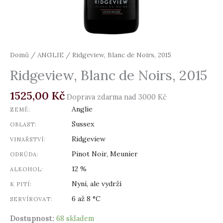
Domů
/
ANGLIE
/ Ridgeview, Blanc de Noirs, 2015
Ridgeview, Blanc de Noirs, 2015
1525,00
Kč
Doprava zdarma nad 3000 Kč
Anglie
ZEMĚ:
Sussex
OBLAST:
Ridgeview
VINAŘSTVÍ:
Pinot Noir, Meunier
ODRŮDA:
12 %
ALKOHOL:
Nyní, ale vydrží
K PITÍ:
6 až 8 °C
SERVÍROVAT:
Dostupnost:
68 skladem