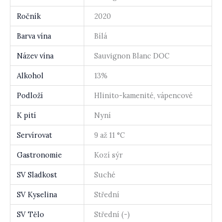
Ročník
2020
Barva vína
Bílá
Název vína
Sauvignon Blanc DOC
Alkohol
13%
Podloží
Hlinito-kamenité, vápencové
K pití
Nyní
Servírovat
9 až 11 °C
Gastronomie
Kozí sýr
SV Sladkost
Suché
SV Kyselina
Střední
SV Tělo
Střední (-)