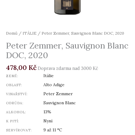
Domů
/
ITÁLIE
/ Peter Zemmer, Sauvignon Blanc DOC, 2020
Peter Zemmer, Sauvignon Blanc
DOC, 2020
478,00
Kč
Doprava zdarma nad 3000 Kč
Itálie
ZEMĚ:
Alto Adige
OBLAST:
Peter Zemmer
VINAŘSTVÍ:
Sauvignon Blanc
ODRŮDA:
13%
ALKOHOL:
Nyní
K PITÍ:
9 až 11 °C
SERVÍROVAT: