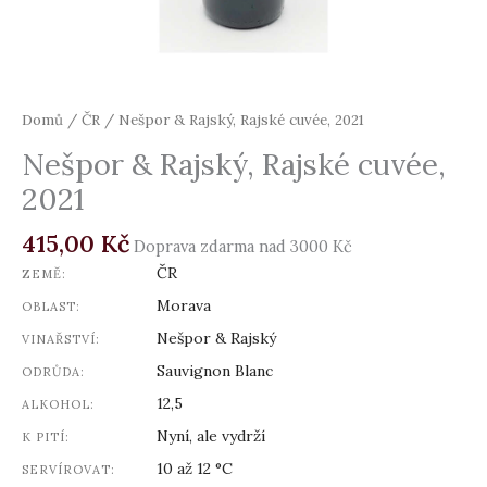
Domů
/
ČR
/ Nešpor & Rajský, Rajské cuvée, 2021
Nešpor & Rajský, Rajské cuvée,
2021
415,00
Kč
Doprava zdarma nad 3000 Kč
ČR
ZEMĚ:
Morava
OBLAST:
Nešpor & Rajský
VINAŘSTVÍ:
Sauvignon Blanc
ODRŮDA:
12,5
ALKOHOL:
Nyní, ale vydrží
K PITÍ:
10 až 12 °C
SERVÍROVAT: