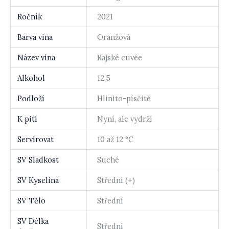
Ročník
2021
Barva vína
Oranžová
Název vína
Rajské cuvée
Alkohol
12,5
Podloží
Hlinito-písčité
K pití
Nyní, ale vydrží
Servírovat
10 až 12 °C
SV Sladkost
Suché
SV Kyselina
Střední (+)
SV Tělo
Střední
SV Délka
Střední