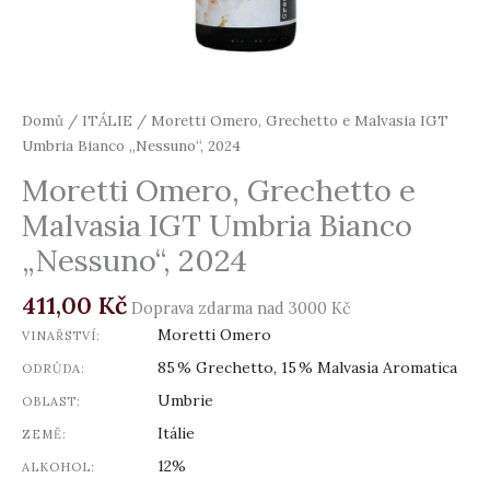
Domů
/
ITÁLIE
/ Moretti Omero, Grechetto e Malvasia IGT
Umbria Bianco „Nessuno“, 2024
Moretti Omero, Grechetto e
Malvasia IGT Umbria Bianco
„Nessuno“, 2024
411,00
Kč
Doprava zdarma nad 3000 Kč
Moretti Omero
VINAŘSTVÍ:
85 % Grechetto, 15 % Malvasia Aromatica
ODRŮDA:
Umbrie
OBLAST:
Itálie
ZEMĚ:
12%
ALKOHOL: