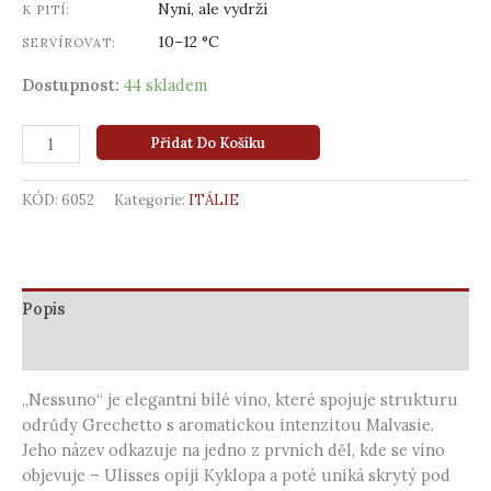
Nyní, ale vydrží
K PITÍ:
10–12 °C
SERVÍROVAT:
Dostupnost:
44 skladem
Přidat Do Košíku
KÓD:
6052
Kategorie:
ITÁLIE
Popis
Další informace
„Nessuno“ je elegantní bílé víno, které spojuje strukturu
odrůdy Grechetto s aromatickou intenzitou Malvasie.
Jeho název odkazuje na jedno z prvních děl, kde se víno
objevuje – Ulisses opíjí Kyklopa a poté uniká skrytý pod