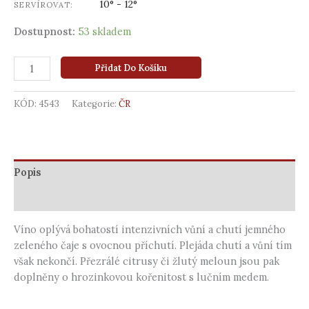
10° - 12°
SERVÍROVAT:
Dostupnost:
53 skladem
Přidat Do Košíku
KÓD:
4543
Kategorie:
ČR
Popis
Další informace
Víno oplývá bohatostí intenzivních vůní a chutí jemného
zeleného čaje s ovocnou příchutí. Plejáda chutí a vůní tím
však nekončí. Přezrálé citrusy či žlutý meloun jsou pak
doplněny o hrozinkovou kořenitost s lučním medem.