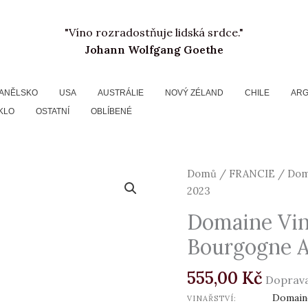
"Víno rozradostňuje lidská srdce."
Johann Wolfgang Goethe
ANĚLSKO
USA
AUSTRÁLIE
NOVÝ ZÉLAND
CHILE
ARG
KLO
OSTATNÍ
OBLÍBENÉ
Domaine
Domů
/
FRANCIE
/ Doma
Vincent
2023
&
Domaine Vin
Francois
Bourgogne A
Jouard,
Bourgogne
555,00
Kč
Aligote,
Doprava
2023
Domaine
VINAŘSTVÍ: