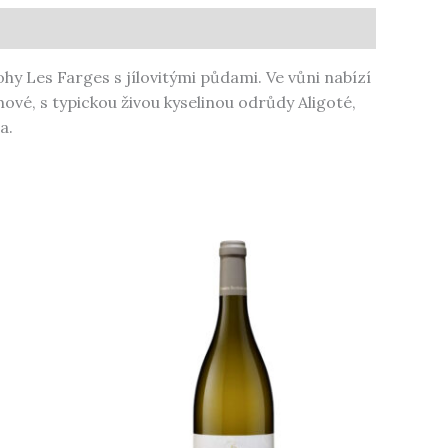
y Les Farges s jílovitými půdami. Ve vůni nabízí
mové, s typickou živou kyselinou odrůdy Aligoté,
a.