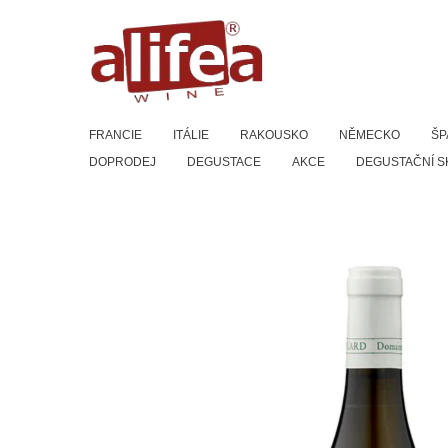
Přeskočit
na
obsah
FRANCIE
ITÁLIE
RAKOUSKO
NĚMECKO
ŠP
DOPRODEJ
DEGUSTACE
AKCE
DEGUSTAČNÍ S