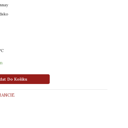
nnay
dsko
°C
em
dat Do Košíku
RANCIE