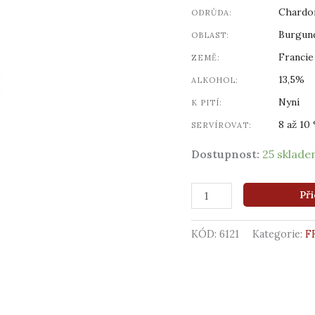
množství
Chardo
ODRŮDA:
Burgun
OBLAST:
Francie
ZEMĚ:
13,5%
ALKOHOL:
Nyní
K PITÍ:
8 až 10 
SERVÍROVAT:
Dostupnost:
25 sklad
Při
KÓD:
6121
Kategorie:
F