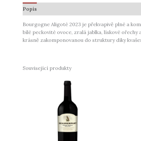
Popis
Další informace
Bourgogne Aligoté 2023 je překvapivě plné a komp
bílé peckovité ovoce, zralá jablka, lískové ořech
krásně zakomponovanou do struktury díky kvašen
Související produkty