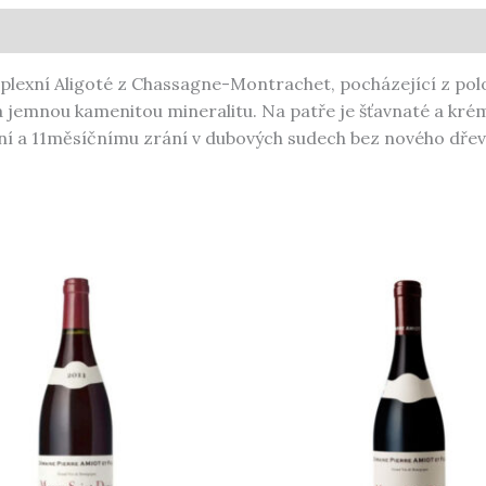
lexní Aligoté z Chassagne-Montrachet, pocházející z poloh
y a jemnou kamenitou mineralitu. Na patře je šťavnaté a kré
í a 11měsíčnímu zrání v dubových sudech bez nového dřev