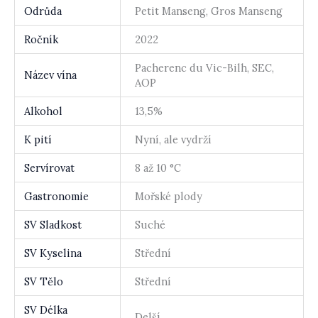
Odrůda
Petit Manseng, Gros Manseng
Ročník
2022
Pacherenc du Vic-Bilh, SEC,
Název vína
AOP
Alkohol
13,5%
K pití
Nyní, ale vydrží
Servírovat
8 až 10 °C
Gastronomie
Mořské plody
SV Sladkost
Suché
SV Kyselina
Střední
SV Tělo
Střední
SV Délka
Delší