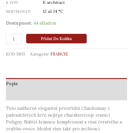
K archivaci
K PITÍ:
12 až 14 °C
SERVÍROVAT:
Dostupnost:
44 skladem
Přidat Do Košíku
KÓD:
5833
Kategorie:
FRANCIE
Popis
Další informace
Toto nádherně elegantní prvotřídní Chardonnay z
padesátiletých keřů nejlépe charakterizuje vesnici
Puligny. Nabízí krásnou komplexnost s vůní čerstvého a
zralého ovoce. Ideální víno také pro archivaci.