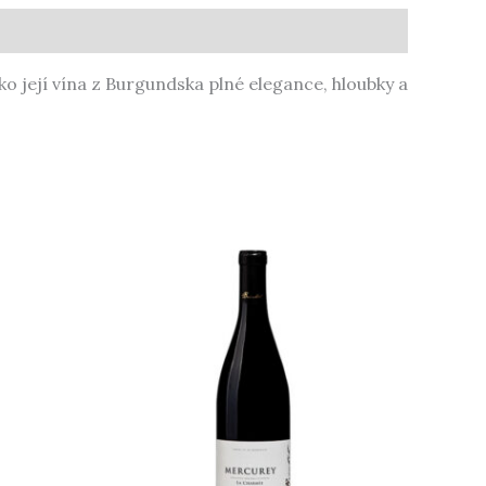
ko její vína z Burgundska plné elegance, hloubky a