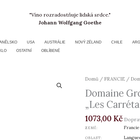
"Víno rozradostňuje lidská srdce."
Johann Wolfgang Goethe
ANĚLSKO
USA
AUSTRÁLIE
NOVÝ ZÉLAND
CHILE
ARG
KLO
OSTATNÍ
OBLÍBENÉ
Domaine
Domů
/
FRANCIE
/ Doma
Gros-
Domaine Gro
Tollot,
„Les Carréta
Minervois
AOC
1073,00
Kč
"Les
Dopra
Carrétals,
Francie
ZEMĚ:
2014
Langue
OBLAST: