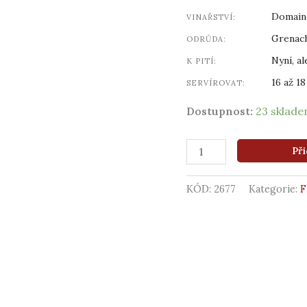
množství
Domain
VINAŘSTVÍ:
Grenach
ODRŮDA:
Nyní, al
K PITÍ:
16 až 18
SERVÍROVAT:
Dostupnost:
23 sklad
Při
KÓD:
2677
Kategorie:
F