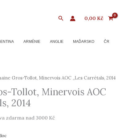
Hledat
0,00
Kč
ENTINA
ARMÉNIE
ANGLIE
MAĎARSKO
ČR
ine Gros-Tollot, Minervois AOC „Les Carrétals, 2014
s-Tollot, Minervois AOC
ls, 2014
va zdarma nad 3000 Kč
doc