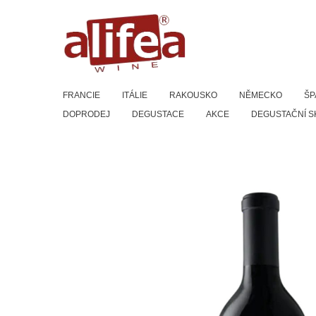
Přeskočit
na
obsah
FRANCIE
ITÁLIE
RAKOUSKO
NĚMECKO
ŠP
DOPRODEJ
DEGUSTACE
AKCE
DEGUSTAČNÍ S