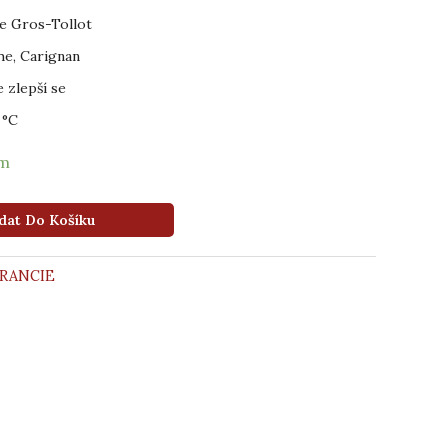
e Gros-Tollot
e, Carignan
e zlepší se
 °C
em
dat Do Košíku
RANCIE