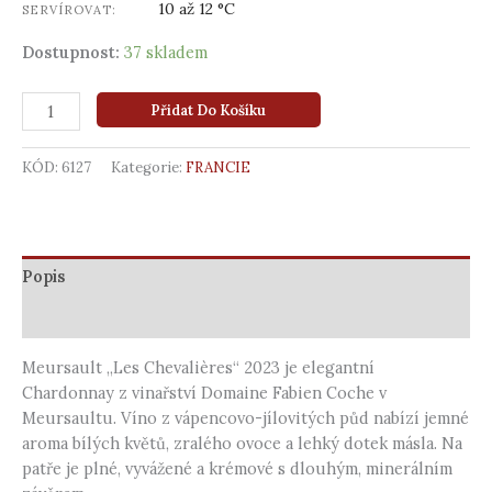
10 až 12 °C
SERVÍROVAT:
Dostupnost:
37 skladem
Přidat Do Košíku
KÓD:
6127
Kategorie:
FRANCIE
Popis
Další informace
Meursault „Les Chevalières“ 2023 je elegantní
Chardonnay z vinařství Domaine Fabien Coche v
Meursaultu. Víno z vápencovo-jílovitých půd nabízí jemné
aroma bílých květů, zralého ovoce a lehký dotek másla. Na
patře je plné, vyvážené a krémové s dlouhým, minerálním