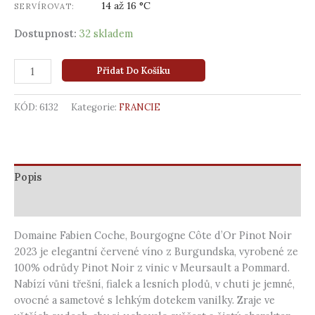
14 až 16 °C
SERVÍROVAT:
Dostupnost:
32 skladem
Přidat Do Košíku
KÓD:
6132
Kategorie:
FRANCIE
Popis
Další informace
Domaine Fabien Coche, Bourgogne Côte d’Or Pinot Noir
2023 je elegantní červené víno z Burgundska, vyrobené ze
100% odrůdy Pinot Noir z vinic v Meursault a Pommard.
Nabízí vůni třešní, fialek a lesních plodů, v chuti je jemné,
ovocné a sametové s lehkým dotekem vanilky. Zraje ve