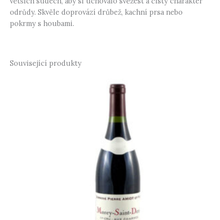
větších sudech, aby si uchovalo svěžest a čistý charakter
odrůdy. Skvěle doprovází drůbež, kachní prsa nebo
pokrmy s houbami.
Související produkty