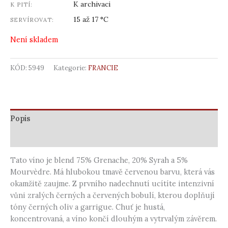
K archivaci
K PITÍ:
15 až 17 °C
SERVÍROVAT:
Není skladem
KÓD:
5949
Kategorie:
FRANCIE
Popis
Další informace
Tato víno je blend 75% Grenache, 20% Syrah a 5%
Mourvèdre. Má hlubokou tmavě červenou barvu, která vás
okamžitě zaujme. Z prvního nadechnutí ucítíte intenzivní
vůni zralých černých a červených bobulí, kterou doplňují
tóny černých oliv a garrigue. Chuť je hustá,
koncentrovaná, a víno končí dlouhým a vytrvalým závěrem.