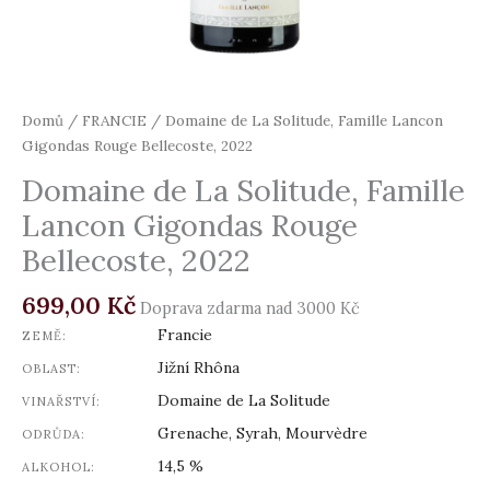
Domů
/
FRANCIE
/ Domaine de La Solitude, Famille Lancon
Gigondas Rouge Bellecoste, 2022
Domaine de La Solitude, Famille
Lancon Gigondas Rouge
Bellecoste, 2022
699,00
Kč
Doprava zdarma nad 3000 Kč
Francie
ZEMĚ:
Jižní Rhôna
OBLAST:
Domaine de La Solitude
VINAŘSTVÍ:
Grenache, Syrah, Mourvèdre
ODRŮDA:
14,5 %
ALKOHOL: