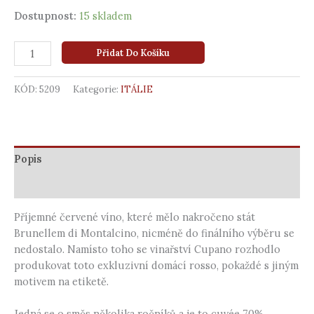
Dostupnost:
15 skladem
Přidat Do Košíku
KÓD:
5209
Kategorie:
ITÁLIE
Popis
Další informace
Příjemné červené víno, které mělo nakročeno stát
Brunellem di Montalcino, nicméně do finálního výběru se
nedostalo. Namísto toho se vinařství Cupano rozhodlo
produkovat toto exkluzivní domácí rosso, pokaždé s jiným
motivem na etiketě.
Jedná se o směs několika ročníků a je to cuvée 70%