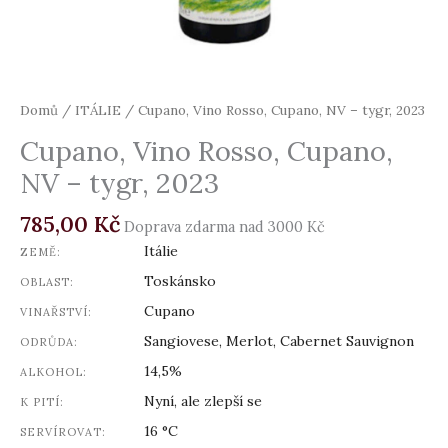
Domů
/
ITÁLIE
/ Cupano, Vino Rosso, Cupano, NV – tygr, 2023
Cupano, Vino Rosso, Cupano,
NV – tygr, 2023
785,00
Kč
Doprava zdarma nad 3000 Kč
Itálie
ZEMĚ:
Toskánsko
OBLAST:
Cupano
VINAŘSTVÍ:
Sangiovese, Merlot, Cabernet Sauvignon
ODRŮDA:
14,5%
ALKOHOL:
Nyní, ale zlepší se
K PITÍ:
16 °C
SERVÍROVAT: