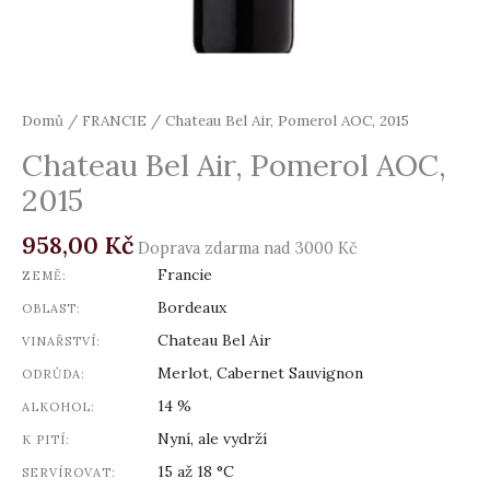
Domů
/
FRANCIE
/ Chateau Bel Air, Pomerol AOC, 2015
Chateau Bel Air, Pomerol AOC,
2015
958,00
Kč
Doprava zdarma nad 3000 Kč
Francie
ZEMĚ:
Bordeaux
OBLAST:
Chateau Bel Air
VINAŘSTVÍ:
Merlot, Cabernet Sauvignon
ODRŮDA:
14 %
ALKOHOL:
Nyní, ale vydrží
K PITÍ:
15 až 18 °C
SERVÍROVAT: