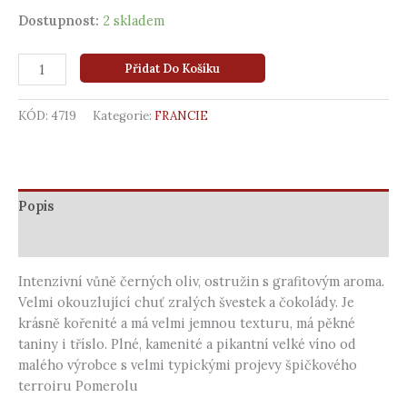
Dostupnost:
2 skladem
Přidat Do Košíku
KÓD:
4719
Kategorie:
FRANCIE
Popis
Další informace
Intenzivní vůně černých oliv, ostružin s grafitovým aroma.
Velmi okouzlující chuť zralých švestek a čokolády. Je
krásně kořenité a má velmi jemnou texturu, má pěkné
taniny i tříslo. Plné, kamenité a pikantní velké víno od
malého výrobce s velmi typickými projevy špičkového
terroiru Pomerolu