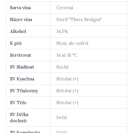
Barva vína
Červená
Název vína
Durif "Three Bridges"
Alkohol
14,5%
K pití
Nyní, ale vydrží
Servírovat
14 až 16 °C
SV Sladkost
Suché
SV Kyselina
Střední (+)
SV Třísloviny
Střední (+)
SV Tělo
Střední (+)
SV Délka
Delší
dochuti
SV Komplexita
Větší