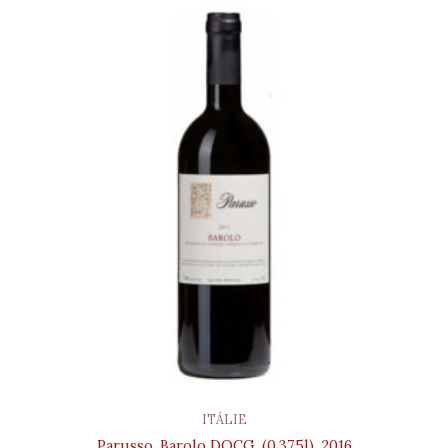
ITÁLIE
Parusso, Barolo DOCG, (0,375l), 2016