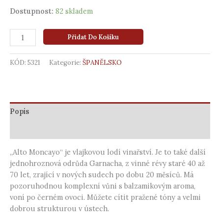
Dostupnost:
82 skladem
Přidat Do Košíku
KÓD:
5321
Kategorie:
ŠPANĚLSKO
Popis
Další informace
„Alto Moncayo“ je vlajkovou lodí vinařství. Je to také další
jednohroznová odrůda Garnacha, z vinné révy staré 40 až
70 let, zrající v nových sudech po dobu 20 měsíců. Má
pozoruhodnou komplexní vůni s balzamikovým aroma,
voní po černém ovoci. Můžete cítit pražené tóny a velmi
dobrou strukturou v ústech.