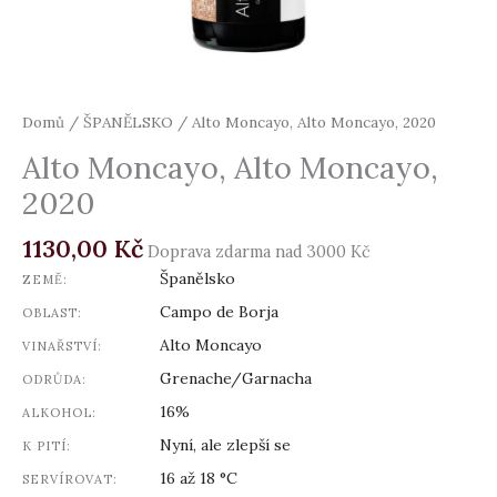
Domů
/
ŠPANĚLSKO
/ Alto Moncayo, Alto Moncayo, 2020
Alto Moncayo, Alto Moncayo,
2020
1130,00
Kč
Doprava zdarma nad 3000 Kč
Španělsko
ZEMĚ:
Campo de Borja
OBLAST:
Alto Moncayo
VINAŘSTVÍ:
Grenache/Garnacha
ODRŮDA:
16%
ALKOHOL:
Nyní, ale zlepší se
K PITÍ:
16 až 18 °C
SERVÍROVAT: